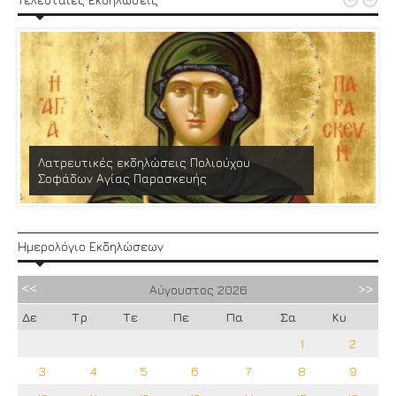


Λατρευτικές εκδηλώσεις Πολιούχου
Σοφάδων Αγίας Παρασκευής
Ημερολόγιο Εκδηλώσεων
Αύγουστος
2026
Δε
Τρ
Τε
Πε
Πα
Σα
Κυ
1
2
3
4
5
6
7
8
9