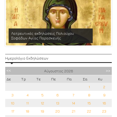
Λατρευτικές εκδηλώσεις Πολιούχου
Σοφάδων Αγίας Παρασκευής
Ημερολόγιο Εκδηλώσεων
Αύγουστος
2026
Δε
Τρ
Τε
Πε
Πα
Σα
Κυ
1
2
3
4
5
6
7
8
9
10
11
12
13
14
15
16
17
18
19
20
21
22
23