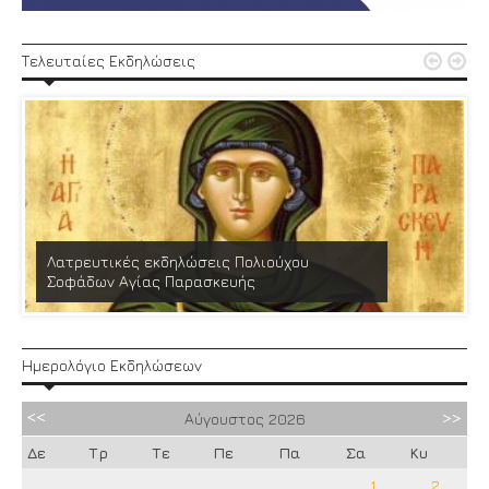


Τελευταίες Εκδηλώσεις
Λατρευτικές εκδηλώσεις Πολιούχου
Σοφάδων Αγίας Παρασκευής
Ημερολόγιο Εκδηλώσεων
Αύγουστος
2026
Δε
Τρ
Τε
Πε
Πα
Σα
Κυ
1
2