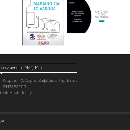
ικοινωνήστε Μαζί Μας
Κιερίου 49, Δήμος Σοφάδων, Καρδίτσα
2443353200
info@sofades.gr
UP