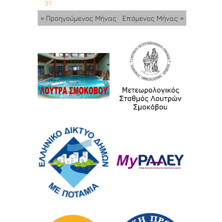
31
« Προηγούμενος Μήνας
Επόμενος Μήνας »