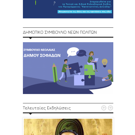
ΔΗΜΟΤΙΚΟ ΣΥΜΒΟΥΛΙΟ ΝΕΩΝ ΠΟΛΙΤΩΝ
1ο Φεστ


Τελευταίες Εκδηλώσεις
29, 30/6