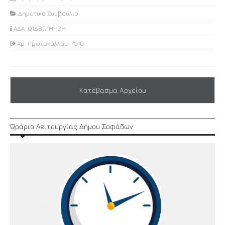
Δημοτικό Συμβούλιο
ΑΔΑ: Ω1Δ6Ω1Μ-Ι2Η
Αρ. Πρωτοκόλλου: 7510
Κατέβασμα Αρχείου
Ώράριο Λειτουργίας Δήμου Σοφάδων