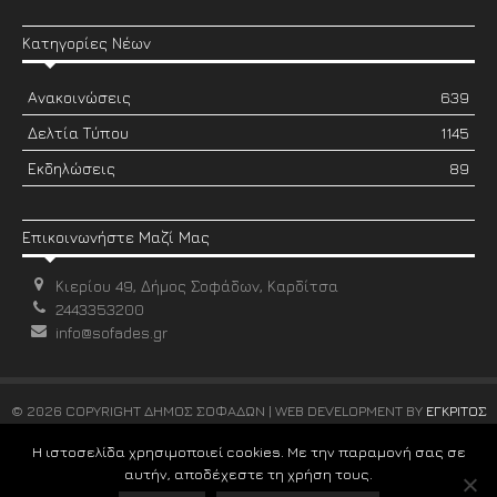
Κατηγορίες Νέων
Ανακοινώσεις
639
Δελτία Τύπου
1145
Εκδηλώσεις
89
Επικοινωνήστε Μαζί Μας
Κιερίου 49, Δήμος Σοφάδων, Καρδίτσα
2443353200
info@sofades.gr
© 2026 COPYRIGHT ΔΗΜΟΣ ΣΟΦΑΔΩΝ | WEB DEVELOPMENT BY
ΕΓΚΡΙΤΟΣ
GROUP
Η ιστοσελίδα χρησιμοποιεί cookies. Με την παραμονή σας σε
αυτήν, αποδέχεστε τη χρήση τους.