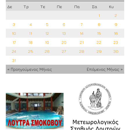
Δε
Τρ
Τε
Πε
Πα
Σα
Κυ
1
2
3
4
5
6
7
8
9
10
11
12
13
14
15
16
17
18
19
20
21
22
23
24
25
26
27
28
29
30
31
« Προηγούμενος Μήνας
Επόμενος Μήνας »