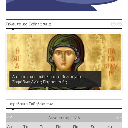


Τελευταίες Εκδηλώσεις
Λατρευτικές εκδηλώσεις Πολιούχου
Σοφάδων Αγίας Παρασκευής
Ημερολόγιο Εκδηλώσεων
Αύγουστος
2026
Δε
Τρ
Τε
Πε
Πα
Σα
Κυ