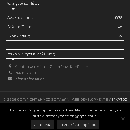
Κατηγορίες Νέων
Ανακοινώσεις
638
Δελτία Τύπου
1145
Εκδηλώσεις
89
Επικοινωνήστε Μαζί Μας
Κιερίου 49, Δήμος Σοφάδων, Καρδίτσα
2443353200
info@sofades.gr
© 2026 COPYRIGHT ΔΗΜΟΣ ΣΟΦΑΔΩΝ | WEB DEVELOPMENT BY
ΕΓΚΡΙΤΟΣ
GROUP
Η ιστοσελίδα χρησιμοποιεί cookies. Με την παραμονή σας σε
αυτήν, αποδέχεστε τη χρήση τους.
Συμφωνώ
Πολιτική Απορρήτου