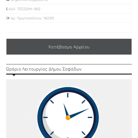
ΑΔΑ: 7ΖΣΖΩ1Μ-1ΒΩ
Αρ. Πρωτοκόλλου: 16295
Κατέβασμα Αρχείου
Ώράριο Λειτουργίας Δήμου Σοφάδων