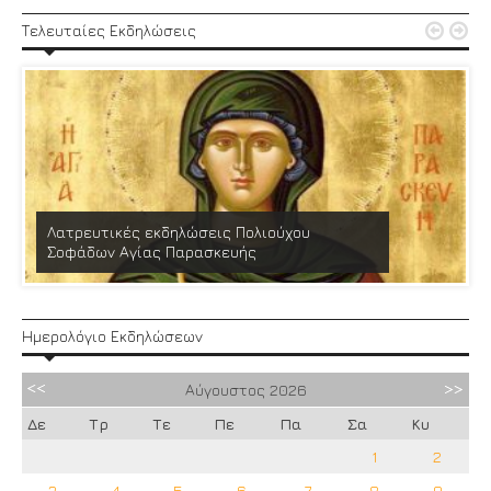


Τελευταίες Εκδηλώσεις
Λατρευτικές εκδηλώσεις Πολιούχου
Σοφάδων Αγίας Παρασκευής
Ημερολόγιο Εκδηλώσεων
Αύγουστος
2026
Δε
Τρ
Τε
Πε
Πα
Σα
Κυ
1
2
3
4
5
6
7
8
9