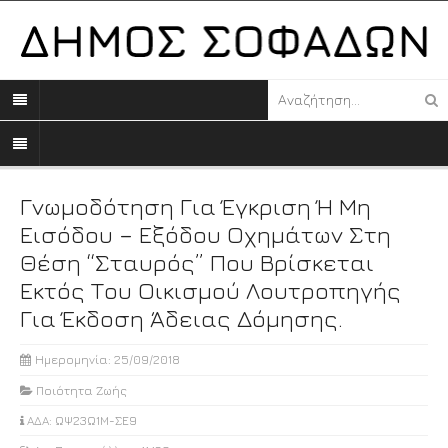
Γνωμοδότηση Για Έγκριση Ή Μη
Εισόδου – Εξόδου Οχημάτων Στη
Θέση “Σταυρός” Που Βρίσκεται
Εκτός Του Οικισμού Λουτροπηγής
Για Έκδοση Άδειας Δόμησης.
Ημερομηνία: 25/09/2018
Ποιότητα Ζωής
ΑΔΑ: ΩΨ23Ω1Μ-ΣΕ9