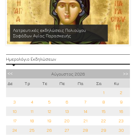
Λατρευτικές εκδηλώσεις Πολιούχου
Σοφάδων Αγίας Παρασκευής
Ημερολόγιο Εκδηλώσεων
Αύγουστος
2026
Δε
Τρ
Τε
Πε
Πα
Σα
Κυ
1
2
3
4
5
6
7
8
9
10
11
12
13
14
15
16
17
18
19
20
21
22
23
24
25
26
27
28
29
30