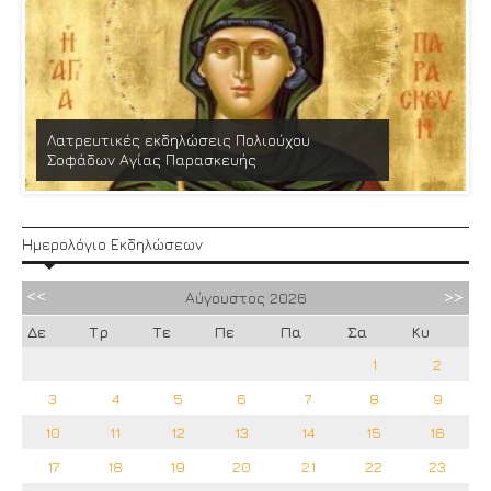
Λατρευτικές εκδηλώσεις Πολιούχου
Σοφάδων Αγίας Παρασκευής
Ημερολόγιο Εκδηλώσεων
Αύγουστος
2026
Δε
Τρ
Τε
Πε
Πα
Σα
Κυ
1
2
3
4
5
6
7
8
9
10
11
12
13
14
15
16
17
18
19
20
21
22
23