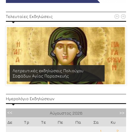


Τελευταίες Εκδηλώσεις
Λατρευτικές εκδηλώσεις Πολιούχου
Σοφάδων Αγίας Παρασκευής
Ημερολόγιο Εκδηλώσεων
Αύγουστος
2026
Δε
Τρ
Τε
Πε
Πα
Σα
Κυ
1
2