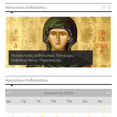


Τελευταίες Εκδηλώσεις
Λατρευτικές εκδηλώσεις Πολιούχου
Σοφάδων Αγίας Παρασκευής
Ημερολόγιο Εκδηλώσεων
Αύγουστος
2026
Δε
Τρ
Τε
Πε
Πα
Σα
Κυ
1
2
3
4
5
6
7
8
9