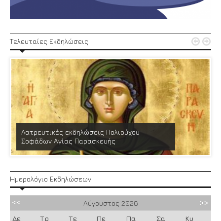


Τελευταίες Εκδηλώσεις
Λατρευτικές εκδηλώσεις Πολιούχου
Σοφάδων Αγίας Παρασκευής
Ημερολόγιο Εκδηλώσεων
Αύγουστος
2026
Δε
Τρ
Τε
Πε
Πα
Σα
Κυ