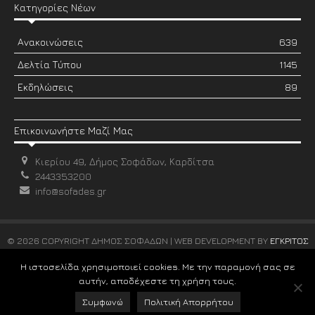
Κατηγορίες Νέων
Ανακοινώσεις
639
Δελτία Τύπου
1145
Εκδηλώσεις
89
Επικοινωνήστε Μαζί Μας
Κιερίου 49, Δήμος Σοφάδων, Καρδίτσα
2443353200
info@sofades.gr
© 2026 COPYRIGHT ΔΗΜΟΣ ΣΟΦΑΔΩΝ | WEB DEVELOPMENT BY
ΕΓΚΡΙΤΟΣ
GROUP
Η ιστοσελίδα χρησιμοποιεί cookies. Με την παραμονή σας σε
αυτήν, αποδέχεστε τη χρήση τους.
Συμφωνώ
Πολιτική Απορρήτου