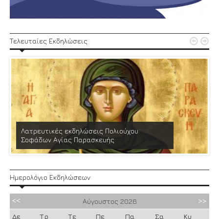


Τελευταίες Εκδηλώσεις
Λατρευτικές εκδηλώσεις Πολιούχου
Σοφάδων Αγίας Παρασκευής
Ημερολόγιο Εκδηλώσεων
Αύγουστος
2026
Δε
Τρ
Τε
Πε
Πα
Σα
Κυ