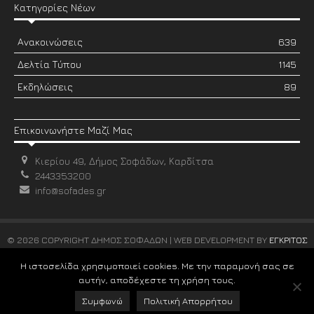
Κατηγορίες Νέων
Ανακοινώσεις
639
Δελτία Τύπου
1145
Εκδηλώσεις
89
Επικοινωνήστε Μαζί Μας
Κιερίου 49, Δήμος Σοφάδων, Καρδίτσα
2443353200
info@sofades.gr
© 2026 COPYRIGHT ΔΗΜΟΣ ΣΟΦΑΔΩΝ | WEB DEVELOPMENT BY
ΕΓΚΡΙΤΟΣ
GROUP
Η ιστοσελίδα χρησιμοποιεί cookies. Με την παραμονή σας σε
αυτήν, αποδέχεστε τη χρήση τους.
Συμφωνώ
Πολιτική Απορρήτου