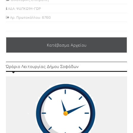
ΑΔΑ: ΨΔΠΚΩ1Μ-ΓΩΡ
Αρ. Πρωτοκόλλου: 6760
Κατέβασμα Αρχείου
Ώράριο Λειτουργίας Δήμου Σοφάδων