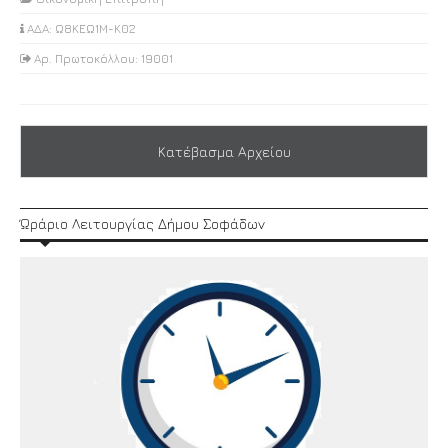
ΑΔΑ: Ω8ΚΕΩ1Μ-Κ02
Αρ. Πρωτοκόλλου: 19001
Κατέβασμα Αρχείου
Ώράριο Λειτουργίας Δήμου Σοφάδων