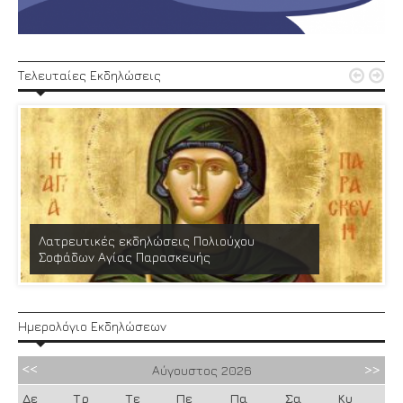


Τελευταίες Εκδηλώσεις
Λατρευτικές εκδηλώσεις Πολιούχου
Σοφάδων Αγίας Παρασκευής
Ημερολόγιο Εκδηλώσεων
Αύγουστος
2026
Δε
Τρ
Τε
Πε
Πα
Σα
Κυ