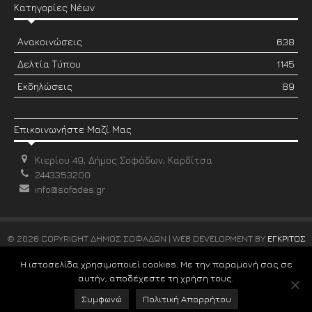
Κατηγορίες Νέων
Ανακοινώσεις
638
Δελτία Τύπου
1145
Εκδηλώσεις
89
Επικοινωνήστε Μαζί Μας
Κιερίου 49, Δήμος Σοφάδων, Καρδίτσα
2443353200
info@sofades.gr
© 2026 COPYRIGHT ΔΗΜΟΣ ΣΟΦΑΔΩΝ | WEB DEVELOPMENT BY
ΕΓΚΡΙΤΟΣ
GROUP
Η ιστοσελίδα χρησιμοποιεί cookies. Με την παραμονή σας σε
αυτήν, αποδέχεστε τη χρήση τους.
Συμφωνώ
Πολιτική Απορρήτου