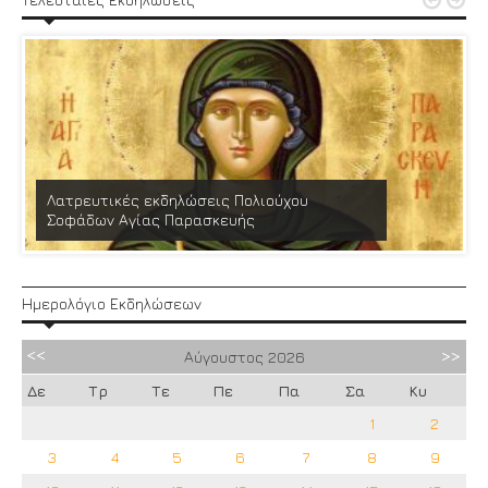


Λατρευτικές εκδηλώσεις Πολιούχου
Σοφάδων Αγίας Παρασκευής
Ημερολόγιο Εκδηλώσεων
Αύγουστος
2026
Δε
Τρ
Τε
Πε
Πα
Σα
Κυ
1
2
3
4
5
6
7
8
9