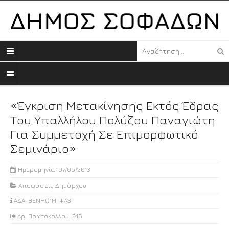
«Έγκριση Μετακίνησης Εκτός Έδρας
Του Υπαλλήλου Πολύζου Παναγιώτη
Για Συμμετοχή Σε Επιμορφωτικό
Σεμινάριο»
Ημερομηνία: 07/05/2013
Αποφάσεις Δημάρχου
ΑΔΑ: ΒΕΝΗΩ1Μ-ΨΛ3
Αρ. Πρωτοκόλλου: 246