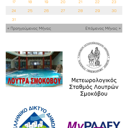
17
18
19
20
21
22
23
24
25
26
27
28
29
30
31
« Προηγούμενος Μήνας
Επόμενος Μήνας »