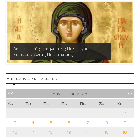
Λατρευτικές εκδηλώσεις Πολιούχου
Σοφάδων Αγίας Παρασκευής
Ημερολόγιο Εκδηλώσεων
Αύγουστος
2026
Δε
Τρ
Τε
Πε
Πα
Σα
Κυ
1
2
3
4
5
6
7
8
9
10
11
12
13
14
15
16