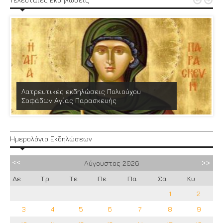


Λατρευτικές εκδηλώσεις Πολιούχου
Σοφάδων Αγίας Παρασκευής
Ημερολόγιο Εκδηλώσεων
Αύγουστος
2026
Δε
Τρ
Τε
Πε
Πα
Σα
Κυ
1
2
3
4
5
6
7
8
9