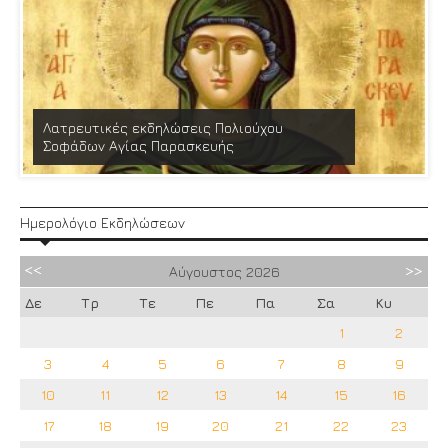
Λατρευτικές εκδηλώσεις Πολιούχου
Σοφάδων Αγίας Παρασκευής
Ημερολόγιο Εκδηλώσεων
Αύγουστος
2026
Δε
Τρ
Τε
Πε
Πα
Σα
Κυ
1
2
3
4
5
6
7
8
9
10
11
12
13
14
15
16
17
18
19
20
21
22
23