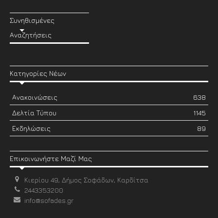
Συνηθισμένες
Αναζητήσεις
Κατηγορίες Νέων
Ανακοινώσεις
638
Δελτία Τύπου
1145
Εκδηλώσεις
89
Επικοινωνήστε Μαζί Μας
Κιερίου 49, Δήμος Σοφάδων, Καρδίτσα
2443353200
info@sofades.gr