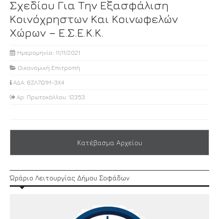
Σχεδίου Για Την Εξασφάλιση
Κοινόχρηστων Και Κοινωφελών
Χώρων – Ε.Σ.Ε.Κ.Κ.
Ημερομηνία: 11/11/2021
Οικονομική Επιτροπή
ΑΔΑ: 6ΖΛ7Ω1Μ-3Χ4
Αρ. Πρωτοκόλλου: 12353
Κατέβασμα Αρχείου
Ώράριο Λειτουργίας Δήμου Σοφάδων