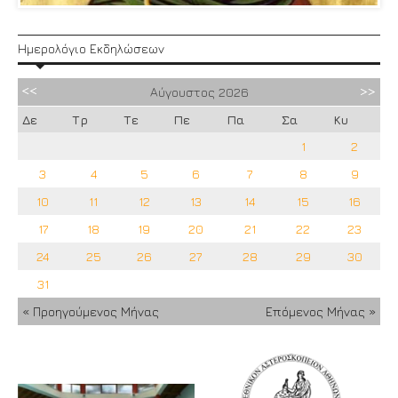
Ημερολόγιο Εκδηλώσεων
Αύγουστος
2026
Δε
Τρ
Τε
Πε
Πα
Σα
Κυ
1
2
3
4
5
6
7
8
9
10
11
12
13
14
15
16
17
18
19
20
21
22
23
24
25
26
27
28
29
30
31
« Προηγούμενος Μήνας
Επόμενος Μήνας »