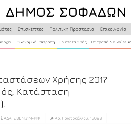
μότες
Επισκέπτες
Πολιτική Προστασία
Επικοινωνία
μάρχου
Οικονομική Επιτροπή
Ποιότητα Ζωής
Επιτροπή Διαβούλευ
αταστάσεων Χρήσης 2017
μός, Κατάσταση
).
ΑΔΑ: Ω3ΒΝΩ1Μ-ΚΝΨ
Αρ. Πρωτοκόλλου: 15698