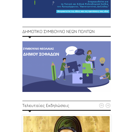
ΔΗΜΟΤΙΚΟ ΣΥΜΒΟΥΛΙΟ ΝΕΩΝ ΠΟΛΙΤΩΝ
1ο Φεστ


Τελευταίες Εκδηλώσεις
29, 30/6