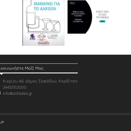
ικοινωνήστε Μαζί Μας
Κιερίου 49, Δήμος Σοφάδων, Καρδίτσα
2443353200
info@sofades.gr
UP