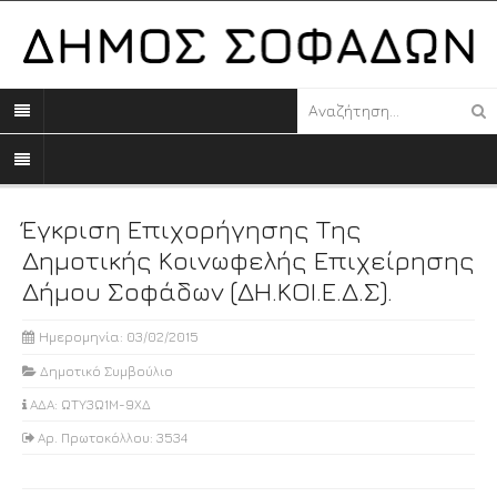
Έγκριση Επιχορήγησης Της
Δημοτικής Κοινωφελής Επιχείρησης
Δήμου Σοφάδων (ΔΗ.ΚΟΙ.Ε.Δ.Σ).
Ημερομηνία: 03/02/2015
Δημοτικό Συμβούλιο
ΑΔΑ: ΩΤΥ3Ω1Μ-9ΧΔ
Αρ. Πρωτοκόλλου: 3534