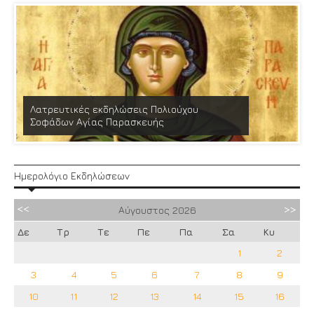
Λατρευτικές εκδηλώσεις Πολιούχου
Σοφάδων Αγίας Παρασκευής
Ημερολόγιο Εκδηλώσεων
Αύγουστος
2026
Δε
Τρ
Τε
Πε
Πα
Σα
Κυ
1
2
3
4
5
6
7
8
9
10
11
12
13
14
15
16