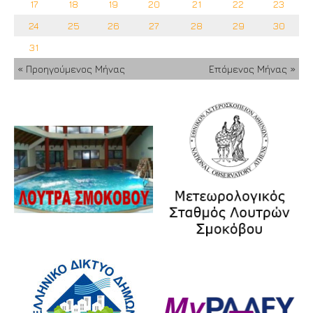
17
18
19
20
21
22
23
24
25
26
27
28
29
30
31
« Προηγούμενος Μήνας
Επόμενος Μήνας »