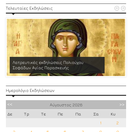


Τελευταίες Εκδηλώσεις
Λατρευτικές εκδηλώσεις Πολιούχου
Σοφάδων Αγίας Παρασκευής
Ημερολόγιο Εκδηλώσεων
Αύγουστος
2026
Δε
Τρ
Τε
Πε
Πα
Σα
Κυ
1
2
3
4
5
6
7
8
9