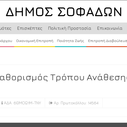
μότες
Επισκέπτες
Πολιτική Προστασία
Επικοινωνία
μάρχου
Οικονομική Επιτροπή
Ποιότητα Ζωής
Επιτροπή Διαβούλευ
 Καθορισμός Τρόπου Ανάθεση
ΑΔΑ: 6ΘΜΟΩ1Μ-ΤΝΥ
Αρ. Πρωτοκόλλου: 14564