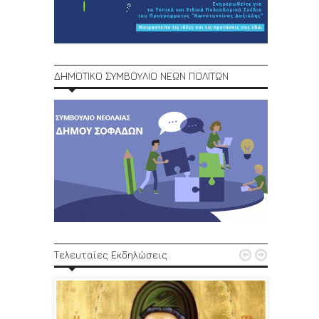
ΔΗΜΟΤΙΚΟ ΣΥΜΒΟΥΛΙΟ ΝΕΩΝ ΠΟΛΙΤΩΝ
1ο Φεστ


Τελευταίες Εκδηλώσεις
29, 30/6