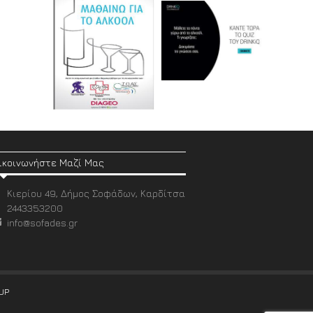
ικοινωνήστε Μαζί Μας
Κιερίου 49, Δήμος Σοφάδων, Καρδίτσα
2443353200
info@sofades.gr
UP