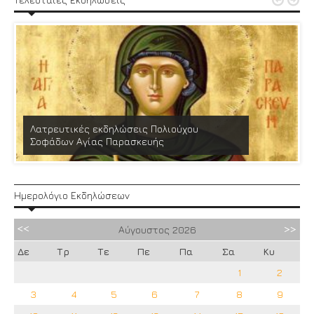


Λατρευτικές εκδηλώσεις Πολιούχου
Σοφάδων Αγίας Παρασκευής
Ημερολόγιο Εκδηλώσεων
Αύγουστος
2026
Δε
Τρ
Τε
Πε
Πα
Σα
Κυ
1
2
3
4
5
6
7
8
9