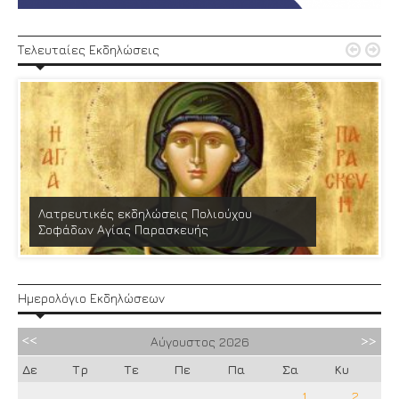


Τελευταίες Εκδηλώσεις
Λατρευτικές εκδηλώσεις Πολιούχου
Σοφάδων Αγίας Παρασκευής
Ημερολόγιο Εκδηλώσεων
Αύγουστος
2026
Δε
Τρ
Τε
Πε
Πα
Σα
Κυ
1
2