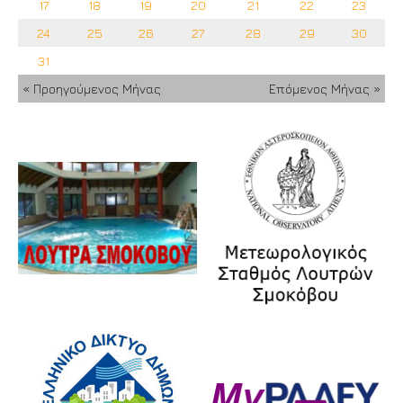
17
18
19
20
21
22
23
24
25
26
27
28
29
30
31
« Προηγούμενος Μήνας
Επόμενος Μήνας »