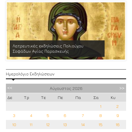
Λατρευτικές εκδηλώσεις Πολιούχου
Σοφάδων Αγίας Παρασκευής
Ημερολόγιο Εκδηλώσεων
Αύγουστος
2026
Δε
Τρ
Τε
Πε
Πα
Σα
Κυ
1
2
3
4
5
6
7
8
9
10
11
12
13
14
15
16