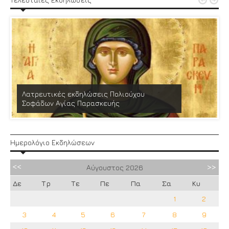


Λατρευτικές εκδηλώσεις Πολιούχου
Σοφάδων Αγίας Παρασκευής
Ημερολόγιο Εκδηλώσεων
Αύγουστος
2026
Δε
Τρ
Τε
Πε
Πα
Σα
Κυ
1
2
3
4
5
6
7
8
9