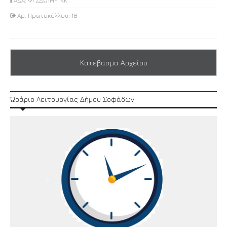
ΑΔΑ: ΨΓΖΔΩ1Μ-ΓΚΚ
Αρ. Πρωτοκόλλου: 18
Κατέβασμα Αρχείου
Ώράριο Λειτουργίας Δήμου Σοφάδων