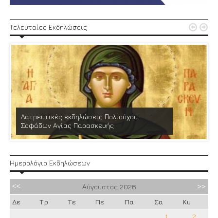


Τελευταίες Εκδηλώσεις
Λατρευτικές εκδηλώσεις Πολιούχου
Σοφάδων Αγίας Παρασκευής
Ημερολόγιο Εκδηλώσεων
Αύγουστος
2026
Δε
Τρ
Τε
Πε
Πα
Σα
Κυ
1
2