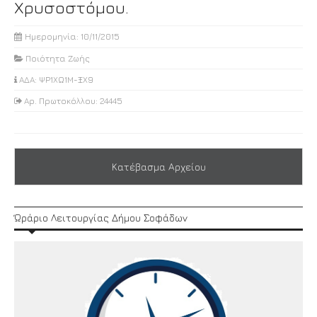
Χρυσοστόμου.
Ημερομηνία: 10/11/2015
Ποιότητα Ζωής
ΑΔΑ: ΨΡ1ΧΩ1Μ-ΞΧ9
Αρ. Πρωτοκόλλου: 24445
Κατέβασμα Αρχείου
Ώράριο Λειτουργίας Δήμου Σοφάδων