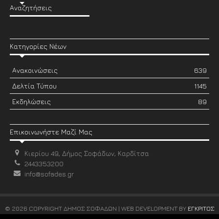
Αναζητήσεις
Κατηγορίες Νέων
Ανακοινώσεις
639
Δελτία Τύπου
1145
Εκδηλώσεις
89
Επικοινωνήστε Μαζί Μας
Κιερίου 49, Δήμος Σοφάδων, Καρδίτσα
2443353200
info@sofades.gr
© 2026 COPYRIGHT ΔΗΜΟΣ ΣΟΦΑΔΩΝ | WEB DEVELOPMENT BY
ΕΓΚΡΙΤΟΣ
GROUP