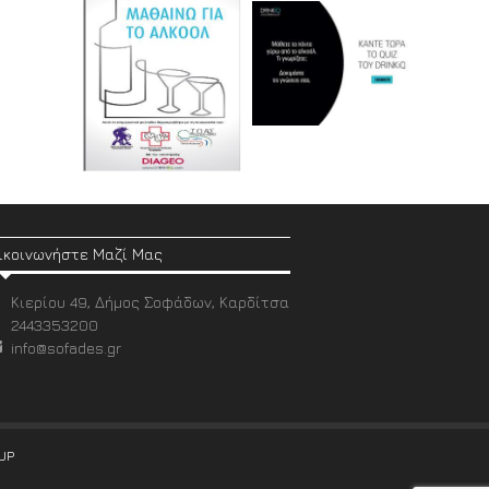
ικοινωνήστε Μαζί Μας
Κιερίου 49, Δήμος Σοφάδων, Καρδίτσα
2443353200
info@sofades.gr
UP