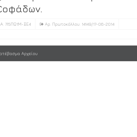
Σοφάδων.
Α: 7Ι5ΠΩ1Μ-ΞΕ4
Αρ. Πρωτοκόλλου: 14149/17-06-2014
ατέβασμα Αρχείου