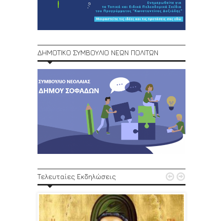
ΔΗΜΟΤΙΚΟ ΣΥΜΒΟΥΛΙΟ ΝΕΩΝ ΠΟΛΙΤΩΝ
1ο Φεστ


Τελευταίες Εκδηλώσεις
29, 30/6