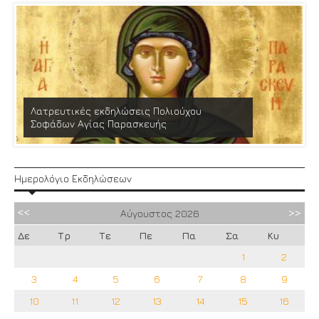
Λατρευτικές εκδηλώσεις Πολιούχου
Σοφάδων Αγίας Παρασκευής
Ημερολόγιο Εκδηλώσεων
Αύγουστος
2026
Δε
Τρ
Τε
Πε
Πα
Σα
Κυ
1
2
3
4
5
6
7
8
9
10
11
12
13
14
15
16