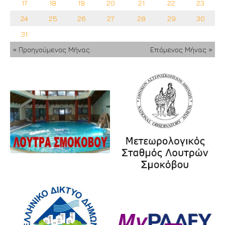
17
18
19
20
21
22
23
24
25
26
27
28
29
30
31
« Προηγούμενος Μήνας
Επόμενος Μήνας »