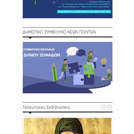
ΔΗΜΟΤΙΚΟ ΣΥΜΒΟΥΛΙΟ ΝΕΩΝ ΠΟΛΙΤΩΝ
1ο Φεστ


Τελευταίες Εκδηλώσεις
29, 30/6