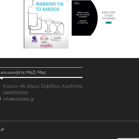
ικοινωνήστε Μαζί Μας
Κιερίου 49, Δήμος Σοφάδων, Καρδίτσα
2443353200
info@sofades.gr
UP