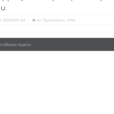
υ.
: ΩΕΕΞΩ1Μ-3Ι4
Αρ. Πρωτοκόλλου: 27142
ατέβασμα Αρχείου