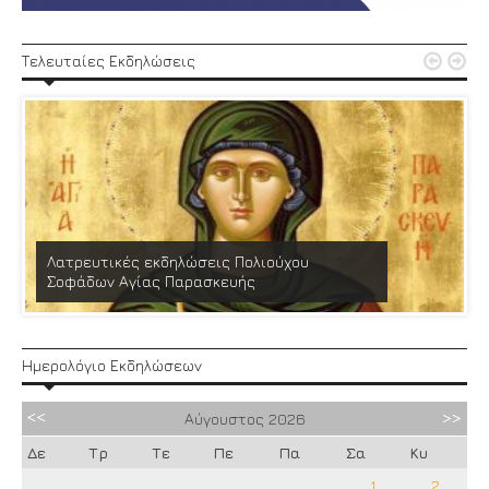


Τελευταίες Εκδηλώσεις
Λατρευτικές εκδηλώσεις Πολιούχου
Σοφάδων Αγίας Παρασκευής
Ημερολόγιο Εκδηλώσεων
Αύγουστος
2026
Δε
Τρ
Τε
Πε
Πα
Σα
Κυ
1
2