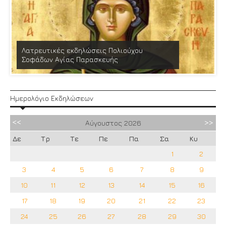
Λατρευτικές εκδηλώσεις Πολιούχου
Σοφάδων Αγίας Παρασκευής
Ημερολόγιο Εκδηλώσεων
Αύγουστος
2026
Δε
Τρ
Τε
Πε
Πα
Σα
Κυ
1
2
3
4
5
6
7
8
9
10
11
12
13
14
15
16
17
18
19
20
21
22
23
24
25
26
27
28
29
30