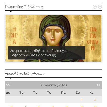


Τελευταίες Εκδηλώσεις
Λατρευτικές εκδηλώσεις Πολιούχου
Σοφάδων Αγίας Παρασκευής
Ημερολόγιο Εκδηλώσεων
Αύγουστος
2026
Δε
Τρ
Τε
Πε
Πα
Σα
Κυ
1
2
3
4
5
6
7
8
9