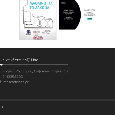
ικοινωνήστε Μαζί Μας
Κιερίου 49, Δήμος Σοφάδων, Καρδίτσα
2443353200
info@sofades.gr
UP