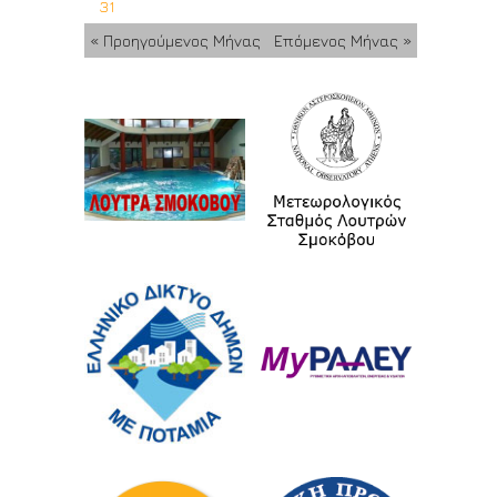
31
« Προηγούμενος Μήνας
Επόμενος Μήνας »