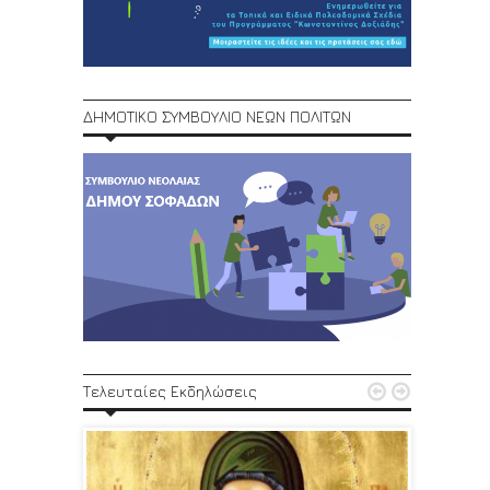
ΔΗΜΟΤΙΚΟ ΣΥΜΒΟΥΛΙΟ ΝΕΩΝ ΠΟΛΙΤΩΝ
1ο Φεστ


Τελευταίες Εκδηλώσεις
29, 30/6