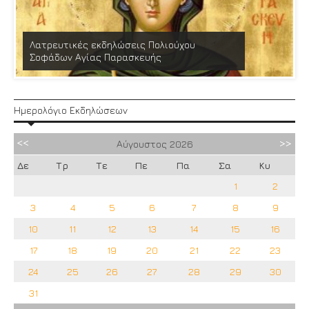
Λατρευτικές εκδηλώσεις Πολιούχου
Σοφάδων Αγίας Παρασκευής
Ημερολόγιο Εκδηλώσεων
Αύγουστος
2026
Δε
Τρ
Τε
Πε
Πα
Σα
Κυ
1
2
3
4
5
6
7
8
9
10
11
12
13
14
15
16
17
18
19
20
21
22
23
24
25
26
27
28
29
30
31