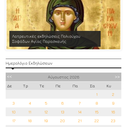
Λατρευτικές εκδηλώσεις Πολιούχου
Σοφάδων Αγίας Παρασκευής
Ημερολόγιο Εκδηλώσεων
Αύγουστος
2026
Δε
Τρ
Τε
Πε
Πα
Σα
Κυ
1
2
3
4
5
6
7
8
9
10
11
12
13
14
15
16
17
18
19
20
21
22
23