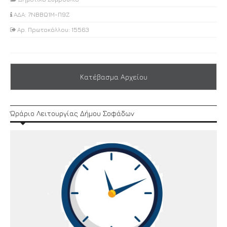
ΑΔΑ: 7ΝΒΒΩ1Μ-Π9Ζ
Αρ. Πρωτοκόλλου: 15563
Κατέβασμα Αρχείου
Ώράριο Λειτουργίας Δήμου Σοφάδων