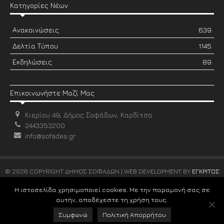
Κατηγορίες Νέων
Ανακοινώσεις
639
Δελτία Τύπου
1145
Εκδηλώσεις
89
Επικοινωνήστε Μαζί Μας
Κιερίου 49, Δήμος Σοφάδων, Καρδίτσα
2443353200
info@sofades.gr
© 2026 COPYRIGHT ΔΗΜΟΣ ΣΟΦΑΔΩΝ | WEB DEVELOPMENT BY
ΕΓΚΡΙΤΟΣ
GROUP
Η ιστοσελίδα χρησιμοποιεί cookies. Με την παραμονή σας σε
αυτήν, αποδέχεστε τη χρήση τους.
Συμφωνώ
Πολιτική Απορρήτου