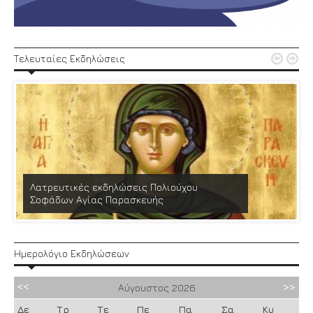


Τελευταίες Εκδηλώσεις
Λατρευτικές εκδηλώσεις Πολιούχου
Σοφάδων Αγίας Παρασκευής
Ημερολόγιο Εκδηλώσεων
Αύγουστος
2026
Δε
Τρ
Τε
Πε
Πα
Σα
Κυ