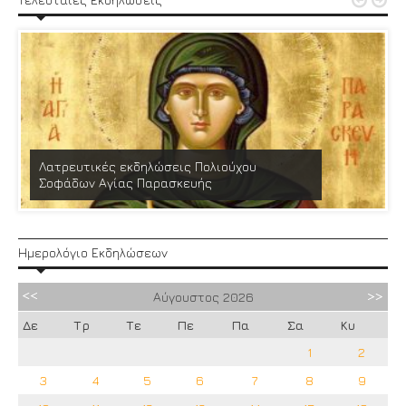


Λατρευτικές εκδηλώσεις Πολιούχου
Σοφάδων Αγίας Παρασκευής
Ημερολόγιο Εκδηλώσεων
Αύγουστος
2026
Δε
Τρ
Τε
Πε
Πα
Σα
Κυ
1
2
3
4
5
6
7
8
9