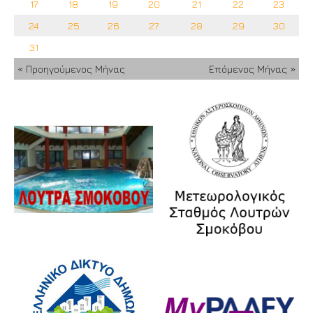
17
18
19
20
21
22
23
24
25
26
27
28
29
30
31
« Προηγούμενος Μήνας
Επόμενος Μήνας »