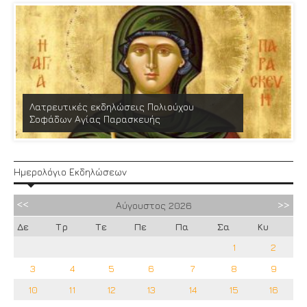
Λατρευτικές εκδηλώσεις Πολιούχου
Σοφάδων Αγίας Παρασκευής
Ημερολόγιο Εκδηλώσεων
Αύγουστος
2026
Δε
Τρ
Τε
Πε
Πα
Σα
Κυ
1
2
3
4
5
6
7
8
9
10
11
12
13
14
15
16