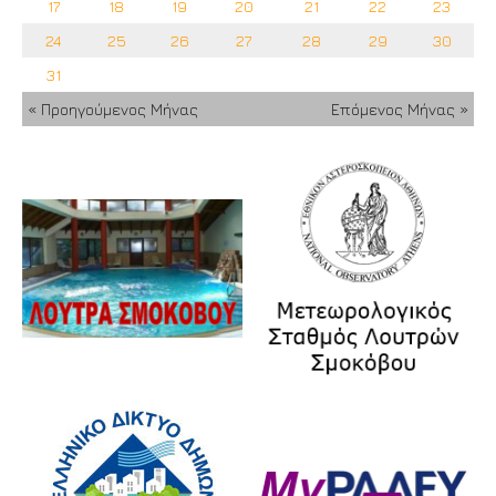
17
18
19
20
21
22
23
24
25
26
27
28
29
30
31
« Προηγούμενος Μήνας
Επόμενος Μήνας »