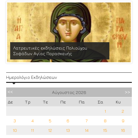
Λατρευτικές εκδηλώσεις Πολιούχου
Σοφάδων Αγίας Παρασκευής
Ημερολόγιο Εκδηλώσεων
Αύγουστος
2026
Δε
Τρ
Τε
Πε
Πα
Σα
Κυ
1
2
3
4
5
6
7
8
9
10
11
12
13
14
15
16