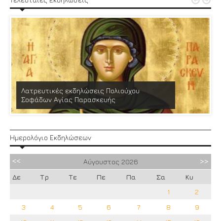


Λατρευτικές εκδηλώσεις Πολιούχου
Σοφάδων Αγίας Παρασκευής
Ημερολόγιο Εκδηλώσεων
Αύγουστος
2026
Δε
Τρ
Τε
Πε
Πα
Σα
Κυ
1
2
3
4
5
6
7
8
9