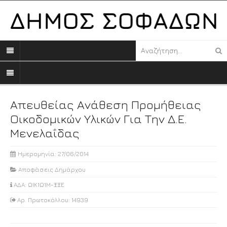
Απευθείας Ανάθεση Προμήθειας
Οικοδομικών Υλικών Για Την Δ.Ε.
Μενελαΐδας
Ημερομηνία: 27/06/2014
Αποφάσεις Δημάρχου
ΑΔΑ: ΩΙΚ1Ω1Μ-ΞΞΕ
Αρ. Πρωτοκόλλου: 14939