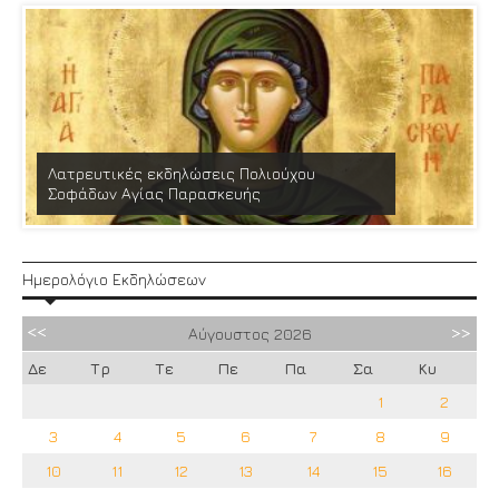
Λατρευτικές εκδηλώσεις Πολιούχου
Σοφάδων Αγίας Παρασκευής
Ημερολόγιο Εκδηλώσεων
Αύγουστος
2026
Δε
Τρ
Τε
Πε
Πα
Σα
Κυ
1
2
3
4
5
6
7
8
9
10
11
12
13
14
15
16