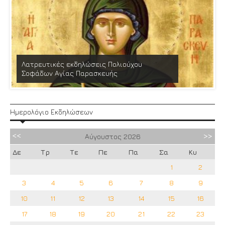
Λατρευτικές εκδηλώσεις Πολιούχου
Σοφάδων Αγίας Παρασκευής
Ημερολόγιο Εκδηλώσεων
Αύγουστος
2026
Δε
Τρ
Τε
Πε
Πα
Σα
Κυ
1
2
3
4
5
6
7
8
9
10
11
12
13
14
15
16
17
18
19
20
21
22
23