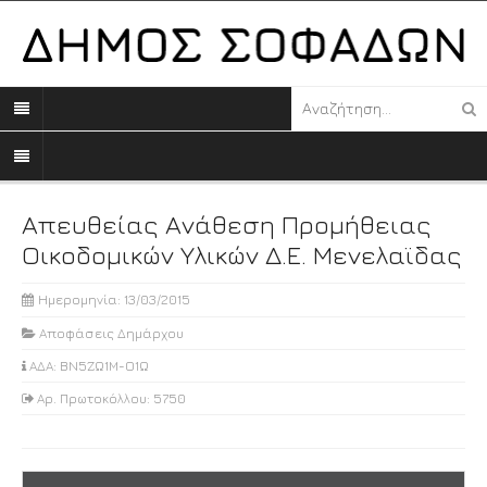
Απευθείας Ανάθεση Προμήθειας
Οικοδομικών Υλικών Δ.Ε. Μενελαϊδας
Ημερομηνία: 13/03/2015
Αποφάσεις Δημάρχου
ΑΔΑ: ΒΝ5ΖΩ1Μ-Ο1Ω
Αρ. Πρωτοκόλλου: 5750