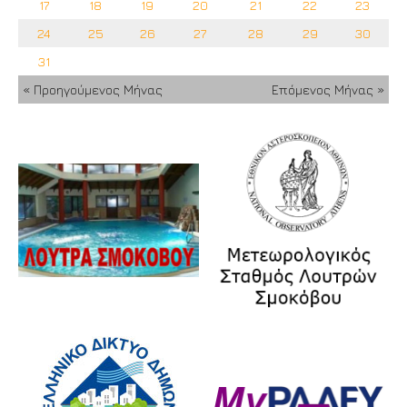
17
18
19
20
21
22
23
24
25
26
27
28
29
30
31
« Προηγούμενος Μήνας
Επόμενος Μήνας »