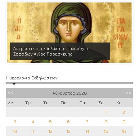
Λατρευτικές εκδηλώσεις Πολιούχου
Σοφάδων Αγίας Παρασκευής
Ημερολόγιο Εκδηλώσεων
Αύγουστος
2026
Δε
Τρ
Τε
Πε
Πα
Σα
Κυ
1
2
3
4
5
6
7
8
9
10
11
12
13
14
15
16