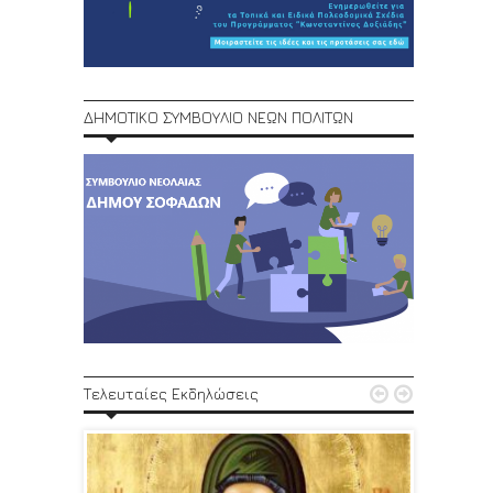
ΔΗΜΟΤΙΚΟ ΣΥΜΒΟΥΛΙΟ ΝΕΩΝ ΠΟΛΙΤΩΝ
1ο Φεστ


Τελευταίες Εκδηλώσεις
29, 30/6