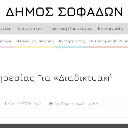
μότες
Επισκέπτες
Πολιτική Προστασία
Επικοινωνία
μάρχου
Οικονομική Επιτροπή
Ποιότητα Ζωής
Επιτροπή Διαβούλευ
ρεσίας Για «Διαδικτυακή
ΑΔΑ: 7Υ7ΓΩ1Μ-6Ψ7
Αρ. Πρωτοκόλλου: 4955