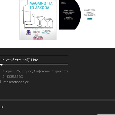
ικοινωνήστε Μαζί Μας
Κιερίου 49, Δήμος Σοφάδων, Καρδίτσα
2443353200
info@sofades.gr
UP