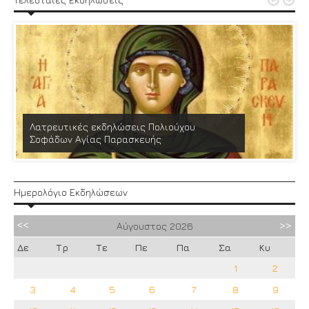


Λατρευτικές εκδηλώσεις Πολιούχου
Σοφάδων Αγίας Παρασκευής
Ημερολόγιο Εκδηλώσεων
Αύγουστος
2026
Δε
Τρ
Τε
Πε
Πα
Σα
Κυ
1
2
3
4
5
6
7
8
9