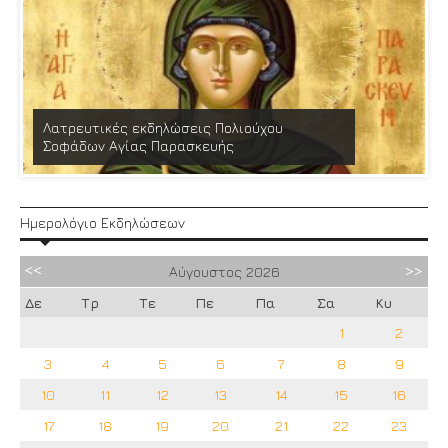
Λατρευτικές εκδηλώσεις Πολιούχου
Σοφάδων Αγίας Παρασκευής
Ημερολόγιο Εκδηλώσεων
Αύγουστος
2026
Δε
Τρ
Τε
Πε
Πα
Σα
Κυ
1
2
3
4
5
6
7
8
9
10
11
12
13
14
15
16
17
18
19
20
21
22
23