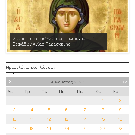
Λατρευτικές εκδηλώσεις Πολιούχου
Σοφάδων Αγίας Παρασκευής
Ημερολόγιο Εκδηλώσεων
Αύγουστος
2026
Δε
Τρ
Τε
Πε
Πα
Σα
Κυ
1
2
3
4
5
6
7
8
9
10
11
12
13
14
15
16
17
18
19
20
21
22
23